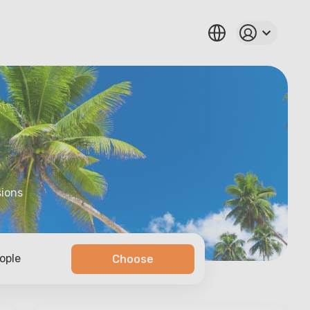
sions
ople
Choose