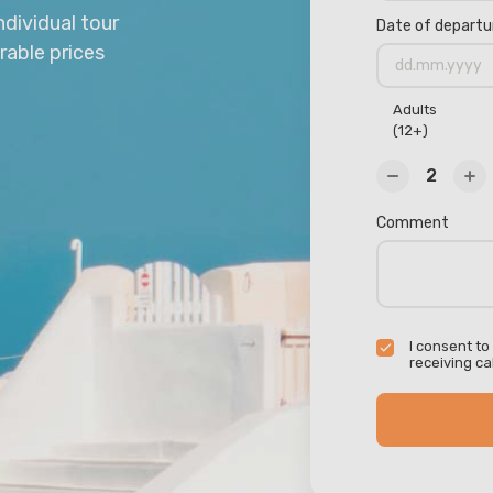
ndividual tour
Date of departu
rable prices
Adults
(12+)
Comment
I consent to
receiving cal