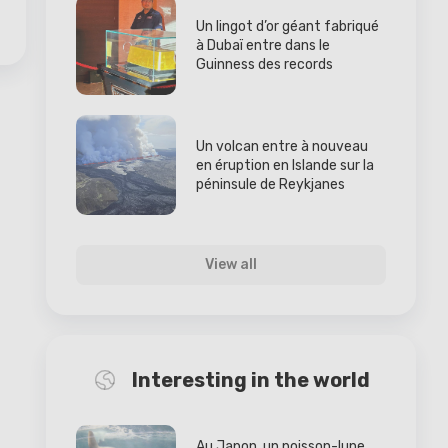
Un lingot d’or géant fabriqué
à Dubaï entre dans le
Guinness des records
Un volcan entre à nouveau
en éruption en Islande sur la
péninsule de Reykjanes
View all
Interesting in the world
Au Japon, un poisson-lune