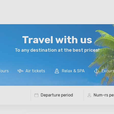
Travel with us
To any destination at the best prices!
Tours
Air tickets
Relax & SPA
Excur
Departure period
Num-rs
pe