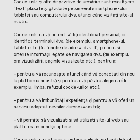
Cookie-urile și alte dispozitive de urmărire sunt mici fișiere
"text" plasate și găzduite pe serverul smartphone-ului,
tabletei sau computerului dvs. atunci când vizitați site-ul
nostru.
Cookie-urile nu vă permit să fiți identificat personal, ci
identifică terminalul dvs. (de exemplu, smartphone-ul,
tableta etc.) în funcție de adresa dvs. IP, precum și
diferite informații legate de navigarea dvs. (de exemplu,
ora vizualizării, paginile vizualizate etc.), pentru a:
- pentru a vă recunoaște atunci când vă conectați din nou
la platforma noastră și pentru a vă păstra alegerea (de
exemplu, limba, refuzul cookie-urilor etc.);
- pentru a vă îmbunătăți experiența și pentru a vă oferi un
serviciu adaptat nevoilor dumneavoastră;
- vă permite să vizualizați și să utilizați site-ul web sau
platforma în condiții optime.
Cookie-urile nu pot accesa informațiile de pe hard disk-ul