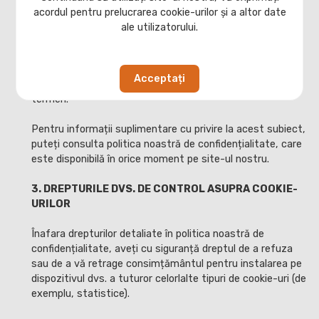
prealabil.
acordul pentru prelucrarea cookie-urilor și a altor date
ale utilizatorului.
În orice caz, cookie-urile plasate, indiferent de natura lor,
sunt stocate timp de maximum 12 luni de la momentul
instalării lor și sunt actualizate doar atunci când vă
Acceptați
reconectați la site-ul nostru după expirarea acestui
termen.
Pentru informații suplimentare cu privire la acest subiect,
puteți consulta politica noastră de confidențialitate, care
este disponibilă în orice moment pe site-ul nostru.
3. DREPTURILE DVS. DE CONTROL ASUPRA COOKIE-
URILOR
Înafara drepturilor detaliate în politica noastră de
confidențialitate, aveți cu siguranță dreptul de a refuza
sau de a vă retrage consimțământul pentru instalarea pe
dispozitivul dvs. a tuturor celorlalte tipuri de cookie-uri (de
exemplu, statistice).