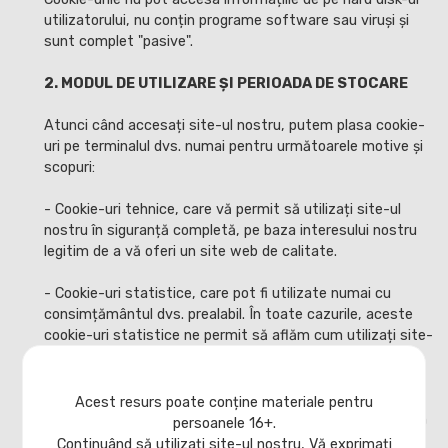
utilizatorului, nu conțin programe software sau viruși și
sunt complet "pasive".
2. MODUL DE UTILIZARE ȘI PERIOADA DE STOCARE
Atunci când accesați site-ul nostru, putem plasa cookie-
uri pe terminalul dvs. numai pentru următoarele motive și
scopuri:
- Cookie-uri tehnice, care vă permit să utilizați site-ul
nostru în siguranță completă, pe baza interesului nostru
legitim de a vă oferi un site web de calitate.
- Cookie-uri statistice, care pot fi utilizate numai cu
consimțământul dvs. prealabil. În toate cazurile, aceste
cookie-uri statistice ne permit să aflăm cum utilizați site-
ul nostru (pentru a vă oferi un serviciu adaptat și de
calitate).
Acest resurs poate conține materiale pentru
- Cookie-uri de terțe părți, care ne permit să îmbunătățim
persoanele 16+.
serviciul nostru zilnic, pe baza consimțământului dvs.
Continuând să utilizați site-ul nostru, Vă exprimați