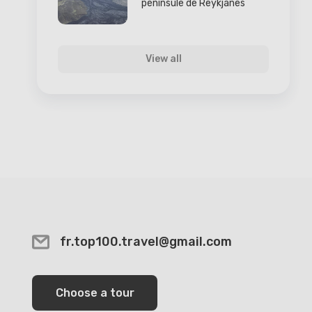
péninsule de Reykjanes
View all
fr.top100.travel@gmail.com
Choose a tour