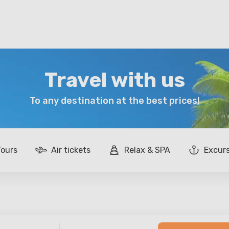
Travel with us
To any destination at the best prices!
Tours
Air tickets
Relax & SPA
Excur