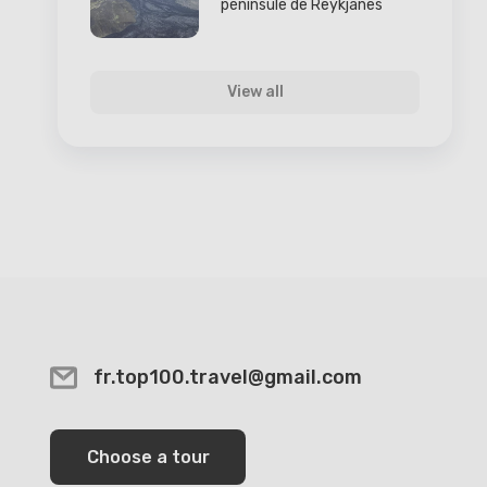
péninsule de Reykjanes
View all
fr.top100.travel@gmail.com
Choose a tour