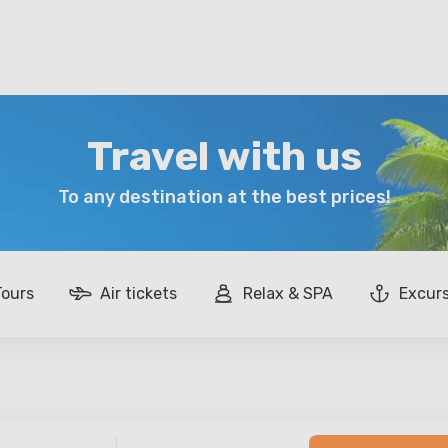
Travel with us
To any destination at the best prices!
Tours
Air tickets
Relax & SPA
Excur