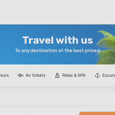
Travel with us
To any destination at the best prices!
Tours
Air tickets
Relax & SPA
Excur