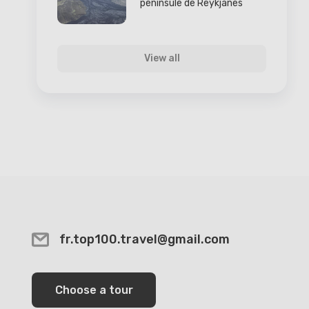
péninsule de Reykjanes
View all
fr.top100.travel@gmail.com
Choose a tour