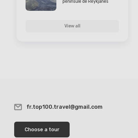
péninsule de Reykjanes
View all
fr.top100.travel@gmail.com
Choose a tour