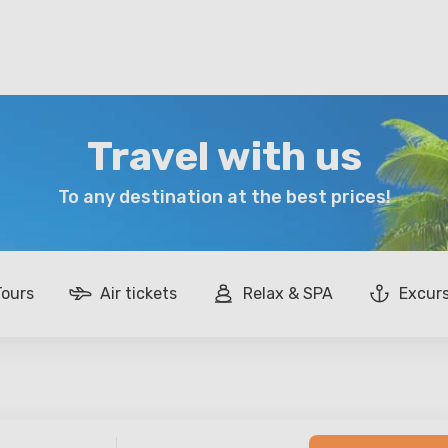
Travel with us
To any destination at the best prices!
Tours
Air tickets
Relax & SPA
Excur