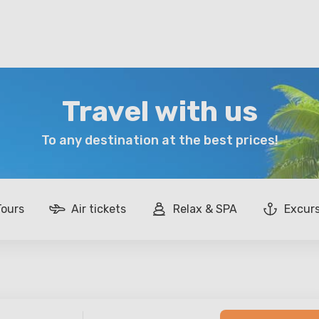
Travel with us
To any destination at the best prices!
Tours
Air tickets
Relax & SPA
Excur