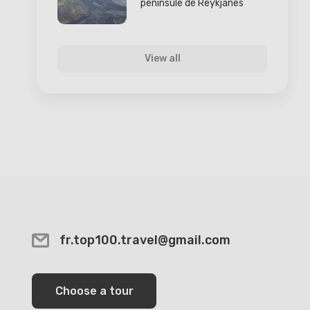
péninsule de Reykjanes
View all
fr.top100.travel@gmail.com
Choose a tour