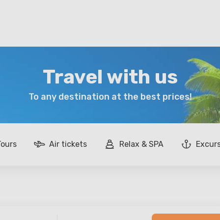
Travel with us
To any destination at the best prices!
Tours
Air tickets
Relax & SPA
Excur