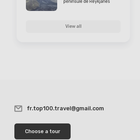
péninsule de Reykjanes
View all
fr.top100.travel@gmail.com
Choose a tour